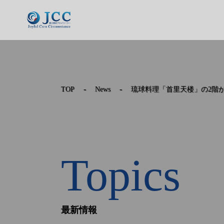
-
-
TOP
News
琉球料理「首里天楼」の2階
Topics
最新情報