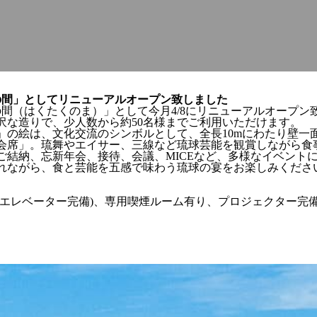
の間」としてリニューアルオープン致しました
間（はくたくのま）」として今月4/8にリニューアルオープン
沢な造りで、少人数から約50名様までご利用いただけます。
」の絵は、文化交流のシンボルとして、全長10mにわたり壁一
会席」。琉舞やエイサー、三線など琉球芸能を観賞しながら食
ご結納、忘新年会、接待、会議、MICEなど、多様なイベント
れながら、食と芸能を五感で味わう琉球の宴をお楽しみくださ
アエレベーター完備)、専用喫煙ルーム有り、プロジェクター完