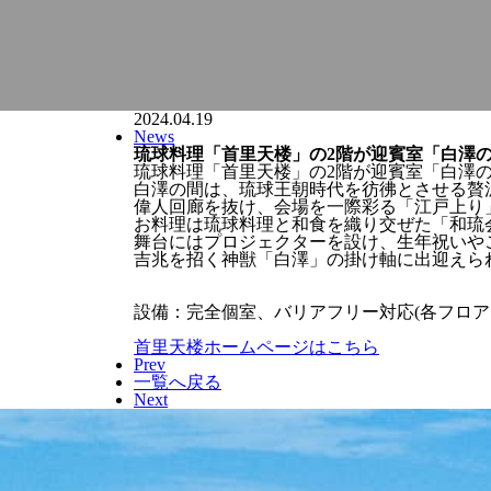
2024.04.19
News
琉球料理「首里天楼」の2階が迎賓室「白澤
琉球料理「首里天楼」の2階が迎賓室「白澤の
白澤の間は、琉球王朝時代を彷彿とさせる贅
偉人回廊を抜け、会場を一際彩る「江戸上り
お料理は琉球料理と和食を織り交ぜた「和琉
舞台にはプロジェクターを設け、生年祝いや
吉兆を招く神獣「白澤」の掛け軸に出迎えら
設備：完全個室、バリアフリー対応(各フロ
首里天楼ホームページはこちら
Prev
一覧へ戻る
Next