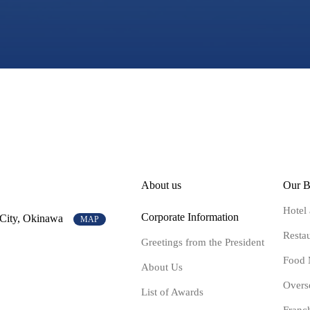
About us
Our B
Hotel
Corporate Information
 City, Okinawa
MAP
Resta
Greetings from the President
Food 
About Us
Overs
List of Awards