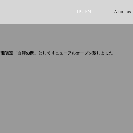
JP
/
EN
About us
が迎賓室「白澤の間」としてリニューアルオープン致しました