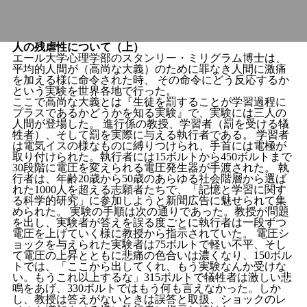
人の残虐性について（上）
エール大学心理学部のスタンリー・ミリグラム博士は、
平均的人間が（高尚な大義）のために罪なき人間に激痛
を加える様に命令された時、 その命令にどう反応するか
という実験を世界各地で行った。
ここで高尚な大義とは『生徒を罰することが学習過程に
プラスであるかどうかを知る実験』で、実験には三人の
人間が登場した。 進行係の教授、学習者（罰を受ける犠
牲者）、そして罰を実際に与える執行者である。 学習者
は電気イスの様なものに縛りつけられ、手首には電極が
取り付けられた。執行者には15ボルトから450ボルトまで
30段階に電圧を変えられる電圧発生器が手渡された。 執
行者は、年齢20歳から50歳のあらゆる社会階層から選ば
れた1000人を超える志願者たちで、「記憶と学習に関す
る科学的研究」に参加しようと新聞広告に魅せられて集
められた。 実験の手順は次の通りであった。教授が問題
を出し、実験者が答えを誤る度ごとに執行者は一段ずつ
電圧を上げていく様に教授から指示されていた。 電圧シ
ョックを与えられた実験者は75ボルトで軽い不平、そし
て電圧の上昇とともに悲痛の色合いは濃くなり、150ボル
トでは、「ここから出してくれ、もう実験なんか受けな
い。もうこれ以上するな」315ボルトで犠牲者は激しい悲
鳴をあげ、330ボルトではもう何も言えなかった。しか
し、教授は答えがないときは誤答と取扱、ショックのレ