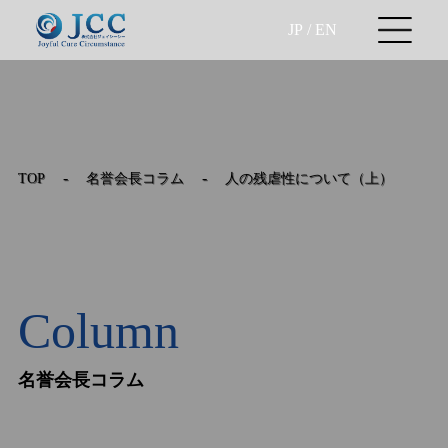
JP
/
EN
-
-
TOP
名誉会長コラム
人の残虐性について（上）
Column
名誉会長コラム