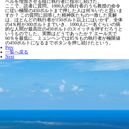
ベルを増加させる様に執行者に指示し続けた。
ここで、読者に質問。1000人の執行者のうち教授の命令
に従い極限の450ボルトまで押した人は何％いたと思いま
すか？ この質問に回答した精神医たちの一致した見解
は、ほとんどの執行者が150ボルト以上にはいかず、全体
の4％程が300ボルトまでいき、1000人に一名ぐらいの病
的な人間が最高圧の450ボルトのスイッチを押すだろうと
いうものでした。実際はどうであったか？ エール大で
60％を最低に、ミュンヘンでは85％もの執行者が極限値
の450ボルトになるまでボタンを押し続けたという。
Prev
一覧へ戻る
Next